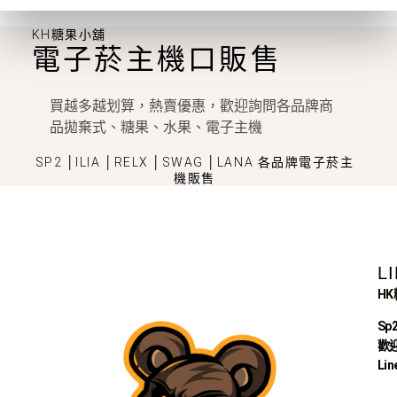
KH糖果小舖
電子菸主機口販售
買越多越划算，熱賣優惠，歡迎詢問各品牌商
品拋棄式、糖果、水果、電子主機
SP2 │ILIA │RELX │SWAG │LANA 各品牌電子菸主
機販售
L
H
Sp
歡迎
Lin