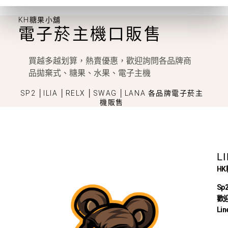
KH糖果小舖
電子菸主機口販售
買越多越划算，熱賣優惠，歡迎詢問各品牌商
品拋棄式、糖果、水果、電子主機
SP2 │ILIA │RELX │SWAG │LANA 各品牌電子菸主
機販售
L
H
Sp
歡迎
Lin