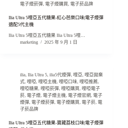
電子煙菸彈
,
電子煙購買
,
電子菸品牌
Ilia Ultra 5哩亞五代糖果-紅心芭樂口味|電子煙彈
適配5代主機
Ilia Ultra 5哩亞五代糖果 Ilia Ultra 5哩…
marketing
2025 年 9 月 1 日
ilia
,
Ilia Ultra 5
,
ilia5代煙彈
,
哩亞
,
哩亞拋棄
式
,
哩啞
,
哩啞主機
,
哩啞口味
,
哩啞推薦
,
哩啞糖果
,
哩啞菸彈
,
哩啞購買
,
哩啞電子
菸
,
電子煙
,
電子煙主機
,
電子煙官網
,
電子
煙彈
,
電子煙菸彈
,
電子煙購買
,
電子菸
,
電
子菸品牌
Ilia Ultra 5哩亞五代糖果-寶藏荔枝口味|電子煙彈