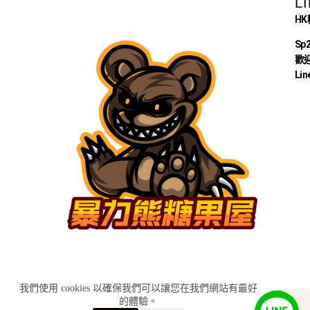
L
H
Sp
歡迎
Lin
我們使用 cookies 以確保我們可以讓您在我們網站有最好
的體驗。
KH糖果小舖│Sp2s思博瑞 ilia哩啞 relx悅刻 Sp2s糖果
訂購詢問