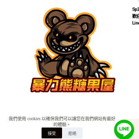
Sp
歡迎
Lin
我們使用 cookies 以確保我們可以讓您在我們網站有最好
的體驗。
KH糖果小舖│Sp2s思博瑞 ilia哩啞 relx悅刻 Sp2s糖果
訂購詢問
接受
拒絕
lana糖果BY
SEO