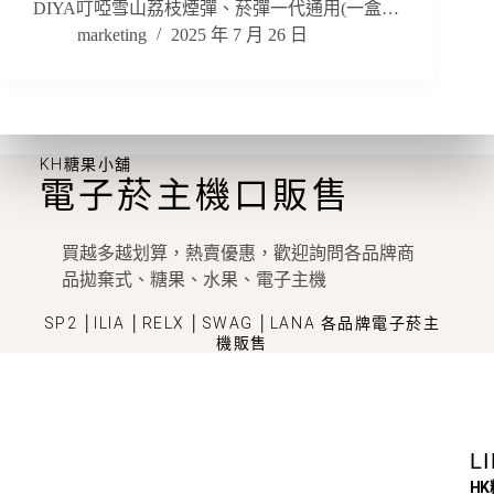
DIYA叮啞雪山荔枝煙彈、菸彈一代通用(一盒…
marketing
2025 年 7 月 26 日
KH糖果小舖
電子菸主機口販售
買越多越划算，熱賣優惠，歡迎詢問各品牌商
品拋棄式、糖果、水果、電子主機
SP2 │ILIA │RELX │SWAG │LANA 各品牌電子菸主
機販售
L
H