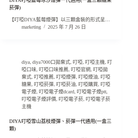
DIYA叮啞藍莓冰沙煙彈一代通用(一盒三顆糖果
菸彈)
【叮啞DIYA藍莓煙彈】以三顆盒裝的形式呈…
marketing
2025 年 7 月 26 日
diya
,
diya7000口拋棄式
,
叮啞
,
叮啞主機
,
叮
啞口味
,
叮啞口味推薦
,
叮啞官網
,
叮啞拋
棄式
,
叮啞推薦
,
叮啞煙彈
,
叮啞煙油
,
叮啞
糖果
,
叮啞菸彈
,
叮啞菸油
,
叮啞購買
,
叮啞
電子煙
,
叮啞電子煙dcard
,
叮啞電子煙ptt
,
叮啞電子煙評價
,
叮啞電子菸
,
叮啞電子菸
主機
DIYA叮啞雪山荔枝煙彈、菸彈一代通用(一盒三
顆)