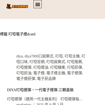
標籤
叮啞電子煙dcard
diya
,
diya7000口拋棄式
,
叮啞
,
叮啞主機
,
叮
啞口味
,
叮啞官網
,
叮啞拋棄式
,
叮啞推薦
,
叮啞煙彈
,
叮啞煙油
,
叮啞糖果
,
叮啞菸彈
,
叮啞菸油
,
電子煙
,
電子煙主機
,
電子煙彈
,
電子煙菸彈
,
電子菸品牌
DIYA叮啞煙彈、一代電子煙彈-三顆盒裝
叮啞煙彈（通用一代主機系列） 叮啞煙彈每…
marketing
2025 年 9 月 2 日