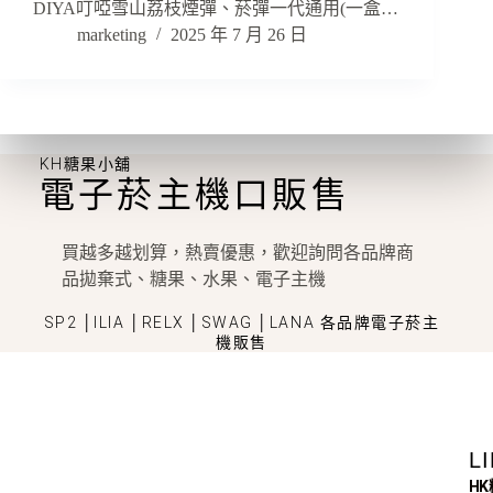
DIYA叮啞雪山荔枝煙彈、菸彈一代通用(一盒…
marketing
2025 年 7 月 26 日
KH糖果小舖
電子菸主機口販售
買越多越划算，熱賣優惠，歡迎詢問各品牌商
品拋棄式、糖果、水果、電子主機
SP2 │ILIA │RELX │SWAG │LANA 各品牌電子菸主
機販售
L
H