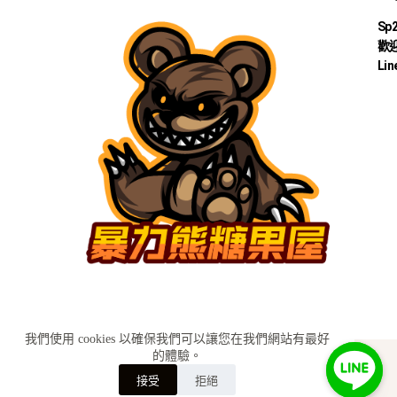
Sp
歡迎
Lin
我們使用 cookies 以確保我們可以讓您在我們網站有最好
的體驗。
KH糖果小舖│Sp2s思博瑞 ilia哩啞 relx悅刻 Sp2s糖果
訂購詢問
接受
拒絕
lana糖果BY
SEO