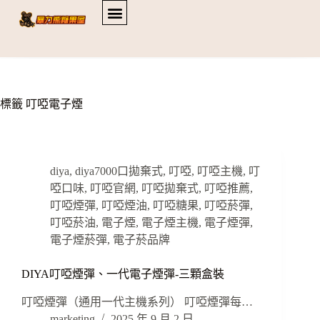
標籤
叮啞電子煙
diya
,
diya7000口拋棄式
,
叮啞
,
叮啞主機
,
叮
啞口味
,
叮啞官網
,
叮啞拋棄式
,
叮啞推薦
,
叮啞煙彈
,
叮啞煙油
,
叮啞糖果
,
叮啞菸彈
,
叮啞菸油
,
電子煙
,
電子煙主機
,
電子煙彈
,
電子煙菸彈
,
電子菸品牌
DIYA叮啞煙彈、一代電子煙彈-三顆盒裝
叮啞煙彈（通用一代主機系列） 叮啞煙彈每…
marketing
2025 年 9 月 2 日