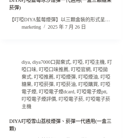
DIYA叮啞藍莓冰沙煙彈一代通用(一盒三顆糖果
菸彈)
【叮啞DIYA藍莓煙彈】以三顆盒裝的形式呈…
marketing
2025 年 7 月 26 日
diya
,
diya7000口拋棄式
,
叮啞
,
叮啞主機
,
叮
啞口味
,
叮啞口味推薦
,
叮啞官網
,
叮啞拋
棄式
,
叮啞推薦
,
叮啞煙彈
,
叮啞煙油
,
叮啞
糖果
,
叮啞菸彈
,
叮啞菸油
,
叮啞購買
,
叮啞
電子煙
,
叮啞電子煙dcard
,
叮啞電子煙ptt
,
叮啞電子煙評價
,
叮啞電子菸
,
叮啞電子菸
主機
DIYA叮啞雪山荔枝煙彈、菸彈一代通用(一盒三
顆)