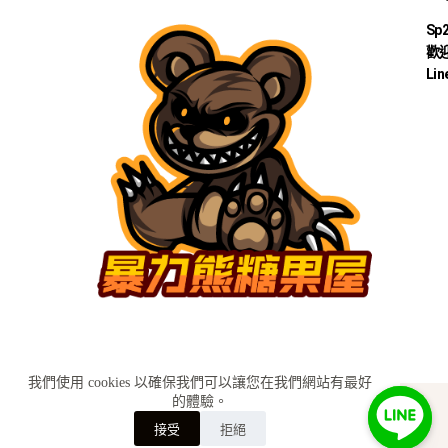
Sp
歡迎
Lin
我們使用 cookies 以確保我們可以讓您在我們網站有最好
的體驗。
KH糖果小舖│Sp2s思博瑞 ilia哩啞 relx悅刻 Sp2s糖果
訂購詢問
接受
拒絕
lana糖果BY
SEO