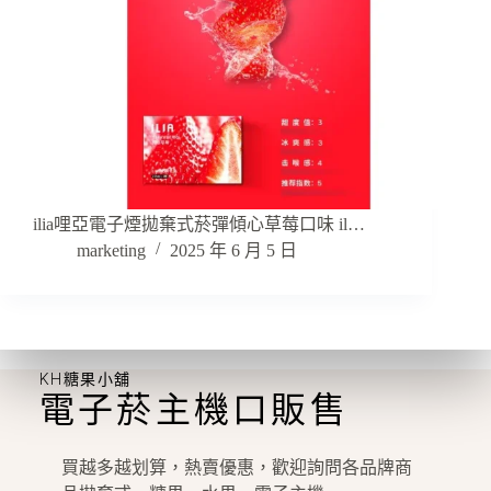
ilia哩亞電子煙拋棄式菸彈傾心草莓口味 il…
marketing
2025 年 6 月 5 日
KH糖果小舖
電子菸主機口販售
買越多越划算，熱賣優惠，歡迎詢問各品牌商