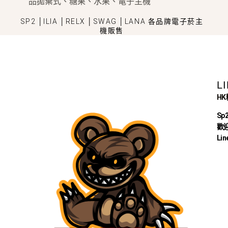
品拋棄式、糖果、水果、電子主機
SP2 │ILIA │RELX │SWAG │LANA 各品牌電子菸主
機販售
L
H
Sp
歡迎
Lin