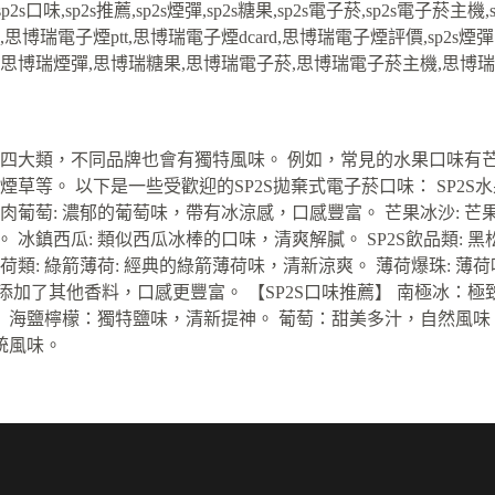
四大類，不同品牌也會有獨特風味。 例如，常見的水果口味有
等。 以下是一些受歡迎的SP2S拋棄式電子菸口味： SP2S水
肉葡萄: 濃郁的葡萄味，帶有冰涼感，口感豐富。 芒果冰沙: 芒
冰鎮西瓜: 類似西瓜冰棒的口味，清爽解膩。 SP2S飲品類: 黑
類: 綠箭薄荷: 經典的綠箭薄荷味，清新涼爽。 薄荷爆珠: 薄荷味
添加了其他香料，口感更豐富。 【SP2S口味推薦】 南極冰：
 海鹽檸檬：獨特鹽味，清新提神。 葡萄：甜美多汁，自然風味
統風味。