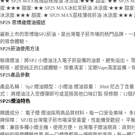
★★ SP2S MAX玫瑰荔枝煙油 冰涼度:★★★ 甜度: ★★ SP2S
度:★★★ 甜度: ★★ SP2S MAX冰紅茶菸油 冰涼度:★★★ 甜度:
冰涼度:★★★ 甜度: ★ SP2S MAX荔枝薄荷菸油 冰涼度:★★★
SP2S 思博歲煙油描述
最新上市的思博瑞SP2菸油，是台灣電子菸市場的熱門品牌，一直受
的吸食體驗。
SP2S菸油使用方法
裝填煙油：將SP2 小煙油注入電子菸設備的油倉，避免溢出。 
輕吸，感受純正的口感體驗。 保養清潔：定期Vape清潔設備，
SP2S產品參數
產品名稱： Sp2 煙油類型：小煙油 煙油容量： 30ml 尼古丁
式： 將煙油注入空煙彈即可或混搭其他口味訂製 保修期：12個
SP2S煙油特色
精選成分： 電子煙 煙油採用高品質材料，每一口安全美味。 多
牌保障： SP2在台灣電子菸市場深受喜愛，性能備受歡迎。 
備：兼容多種小煙主機，使用方便。 台灣電子煙油現貨：貨到付
繽紛的吸煙體驗世界 每一口煙霧都是一場極致的享受，每一種口