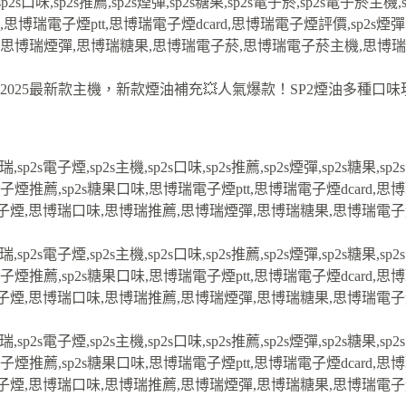
S MAX 2025最新款主機，新款煙油補充💥人氣爆款！SP2煙油