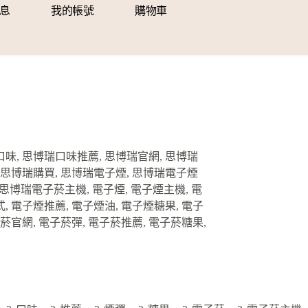
息
我的帳號
購物車
口味
,
思博瑞口味推薦
,
思博瑞官網
,
思博瑞
思博瑞購買
,
思博瑞電子煙
,
思博瑞電子煙
思博瑞電子菸主機
,
電子煙
,
電子煙主機
,
電
式
,
電子煙推薦
,
電子煙油
,
電子煙糖果
,
電子
菸官網
,
電子菸彈
,
電子菸推薦
,
電子菸糖果
,