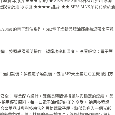
龍井煙油 冰涼度:★★★ 甜度: ★ SP2S MAX紅番石榴井菸油 冰涼
AX鐵觀音菸油 冰涼度:★★★★ 甜度: ★★ SP2S MAX茉莉花茶菸油
★
/20mg 的電子菸油系列，Sp2電子煙新品煙油都能為您帶來滿意
啟設備：按照設備說明操作，調節功率和溫度。 享受吸食：電子煙
尼古丁 適用設備：多種電子煙設備，包括SP2天王星注油主機 使用方
健康安全： 專業配方設計，確保長時間保持風味與穩定的煙霧。 品
菸油採用優質原料，每一口電子油都是純正的享受。 適用多種設
 融合奢華品味與科技魔法的思博瑞電子煙，將帶您進入一個光彩
味的奢華象徵。精心挑選的高品質煙油，經過精密配方調配 讓每