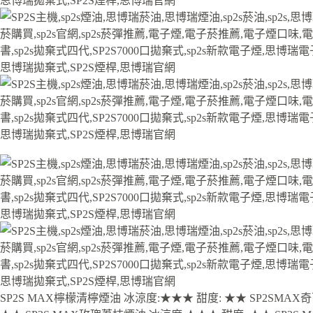
SP2S MAX檸檬清檸煙油 冰涼度:★★★ 甜度: ★★ SP2SMAX