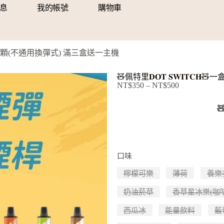
息
我的帳號
購物車
𝐇🧸一盒兩顆(不通用換彈式) 滿三盒送一主機
🧸佩特里𝐃𝐎𝐓 𝐒𝐖𝐈𝐓
NT$
350
–
NT$
500

口味
檸檬可樂
薄荷
養樂
奶油菸草
香草星冰樂(咖啡
西瓜冰
能量飲料
藍