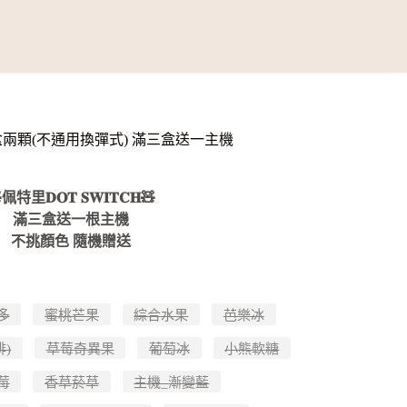
𝐂𝐇🧸一盒兩顆(不通用換彈式) 滿三盒送一主機
佩特里𝐃𝐎𝐓 𝐒𝐖𝐈𝐓𝐂𝐇🧸
滿三盒送一根主機
不挑顏色 隨機贈送
多
蜜桃芒果
綜合水果
芭樂冰
)
草莓奇異果
葡萄冰
小熊軟糖
莓
香草菸草
主機_漸變藍