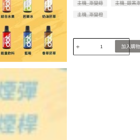
主機_漸變綠
主機_銀黑
主機_漸變橙
加入購物