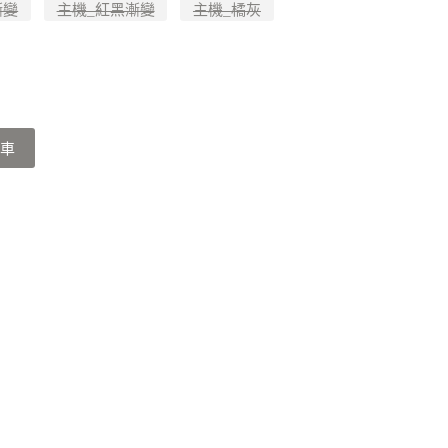
漸變
主機_紅黑漸變
主機_橘灰
車