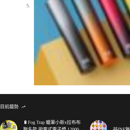
目前趨勢
🔋Fog Trap 蠟筆小新x拉布布
聯名款 拋棄式電子煙 12000
🧸IN