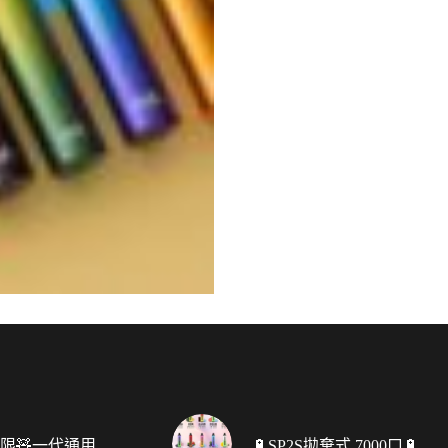
F無限🧸一代通用
🔋SP2S拋棄式 7000口🔋