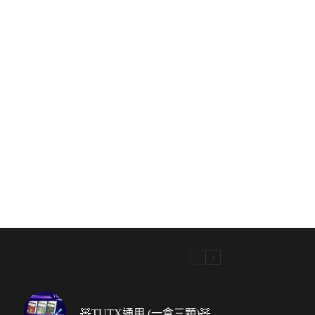
🧸TUTX通用 (一盒三顆)🧸