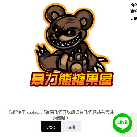
Sp
歡迎
Lin
我們使用 cookies 以確保我們可以讓您在我們網站有最好
的體驗。
KH糖果小舖│Sp2s思博瑞 ilia哩啞 relx悅刻 Sp2s糖果
訂購詢問
接受
拒絕
lana糖果BY
SEO