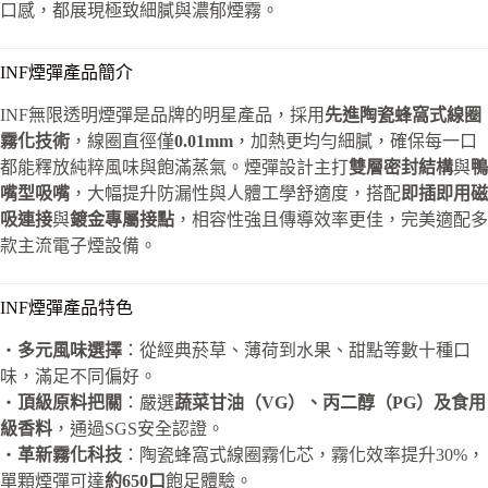
口感，都展現極致細膩與濃郁煙霧。
INF煙彈產品簡介
INF無限透明煙彈是品牌的明星產品，採用
先進陶瓷蜂窩式線圈
霧化技術
，線圈直徑僅
0.01mm
，加熱更均勻細膩，確保每一口
都能釋放純粹風味與飽滿蒸氣。煙彈設計主打
雙層密封結構
與
鴨
嘴型吸嘴
，大幅提升防漏性與人體工學舒適度，搭配
即插即用磁
吸連接
與
鍍金專屬接點
，相容性強且傳導效率更佳，完美適配多
款主流電子煙設備。
INF煙彈產品特色
・
多元風味選擇
：從經典菸草、薄荷到水果、甜點等數十種口
味，滿足不同偏好。
・
頂級原料把關
：嚴選
蔬菜甘油（VG）、丙二醇（PG）及食用
級香料
，通過SGS安全認證。
・
革新霧化科技
：陶瓷蜂窩式線圈霧化芯，霧化效率提升30%，
單顆煙彈可達
約650口
飽足體驗。