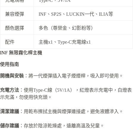
充電規格
Type-C，5V/1A
兼容煙彈
INF、SP2S、LUCKIN一代、ILIA等
顏色選擇
多色（尊榮金、幻影粉等）
配件
主機x1、Type-C充電線x1
INF 無限霧化桿主機
使用指南
開機與安裝
：將一代煙彈插入電子煙煙桿，吸入即可使用。
充電方法
：使用Type-C線（5V/1A），紅燈表示充電中，白燈表
示充滿，勿使用快充頭。
清潔建議
：用乾布擦拭主機與煙彈連接處，避免液體滲入。
儲存建議
：存放於陰涼乾燥處，遠離高溫及兒童。