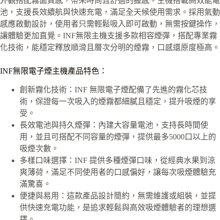
外觀搭配霧面質感，帶來時尚且舒適的握感。主機搭載高效能電
池，支援長效續航與快速充電，滿足全天候使用需求。採用氣動
感應啟動設計，使用者只需輕鬆吸入即可啟動，無需按鍵操作，
讓體驗更加直覺。INF無限主機支援多款相容煙彈，搭配專業霧
化技術，能穩定釋放順滑且層次分明的煙霧，口感還原度極高。
INF無限電子煙主機產品特色：
創新霧化技術：INF 無限電子煙配備了先進的霧化芯技
術，保證每一次吸入的煙霧都細膩且穩定，提升吸煙的享
受。
長效電池與持久煙彈：內建大容量電池，支持長時間使
用，並且可搭配不同容量的煙彈，提供最多5000口以上的
吸煙次數。
多樣口味選擇：INF 提供多種煙彈口味，從經典水果到涼
爽薄荷，滿足不同使用者的口感偏好，讓每次吸煙體驗充
滿驚喜。
便捷與易用：這款產品設計簡約，無需維護或組裝，並提
供快速充電功能，是追求輕鬆與高效吸煙體驗者的理想選
擇。