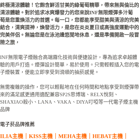
終極清涼體驗！它飽含鮮活甘美的綠葡萄精華，帶來無與倫比的
清涼體驗。對於追求冰爽爆發力的您來說INF無限煙彈多汁
葡
萄
是您重煥活力的首選。
每一口，您都能享受甜美與清涼的完美
結合，清爽提神，煥發活力，是您在炎炎夏日或高強度運動中的
完美伴侶。無論您是在泳池邊悠閒地休息，還是準備開啟一段冒
險之旅，
INF無限電子煙融合高端霧化技術與便捷設計，專為追求卓越體
驗的用戶打造。煙彈設計簡單，易於使用。只需輕輕插入您的電
子煙裝置，便能立即享受到滑順的抽菸感覺。
無需複雜的操作，您可以輕鬆地在任何時間和地點享受到煙彈帶
來的滿足感更通用適配兼容SP2S思博瑞、RELX悅刻、
SHAXIAO殺小、LANA、VAKA、DIYA叮啞等一代電子煙主機
品牌
電子菸品牌推薦
ILIA主機
｜
KISS主機
｜
MEHA主機
｜
HEBAT主機
｜