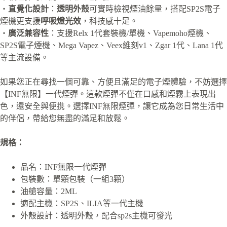
・
直覺化設計
：
透明外殼
可實時檢視煙油餘量，搭配SP2S電子
煙機更支援
呼吸燈光效
，科技感十足。
・
廣泛兼容性
：支援Relx 1代套裝機/單機、Vapemoho煙機、
SP2S電子煙機、Mega Vapez、Veex維刻v1、Zgar 1代、Lana 1代
等主流設備。
如果您正在尋找一個可靠、方便且滿足的電子煙體驗，不妨選擇
【INF無限】一代煙彈。這款煙彈不僅在口感和煙霧上表現出
色，還安全與便携。選擇INF無限煙彈，讓它成為您日常生活中
的伴侶，帶給您無盡的滿足和放鬆。
規格：
品名：INF無限一代煙彈
包裝數：單顆包裝（一組3顆）
油艙容量：2ML
適配主機：SP2S、ILIA等一代主機
外殼設計：透明外殼，配合sp2s主機可發光