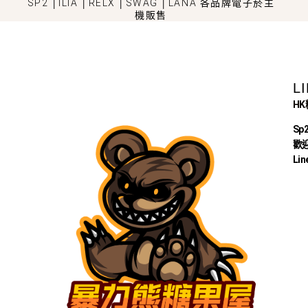
SP2 │ILIA │RELX │SWAG │LANA 各品牌電子菸主
機販售
L
H
Sp
歡迎
Lin