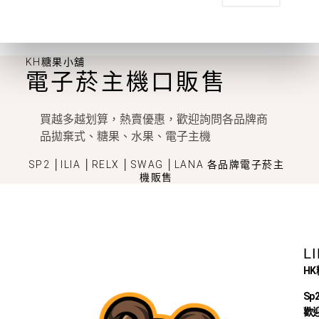
KH糖果小舖
電子菸主機口販售
買越多越划算，熱賣優惠，歡迎詢問各品牌商
品拋棄式、糖果、水果、電子主機
SP2 │ILIA │RELX │SWAG │LANA 各品牌電子菸主
機販售
L
H
Sp
歡迎